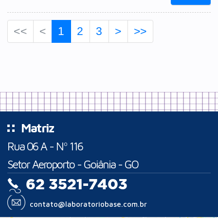
<<
<
1
2
3
>
>>
Matriz
Rua 06 A - Nº 116
Setor Aeroporto - Goiânia - GO
62 3521-7403
contato@laboratoriobase.com.br