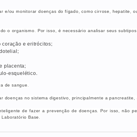
ar e/ou monitorar doenças do fígado, como cirrose, hepatite, o
o o organismo. Por isso, é necessário analisar seus subtipo
coração e eritrócitos;
otelial;
e placenta;
lo-esquelético.
a de sangue.
ar doenças no sistema digestivo, principalmente a pancreatite,
inteligente de fazer a prevenção de doenças.
Por isso, não pe
 Laboratório Base.