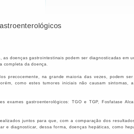
astroenterológicos
 as doenças gastrointestinais podem ser diagnosticadas em uma
a completa da doença.
dos precocemente, na grande maioria das vezes, podem ser 
orém, como estes tumores iniciais não causam sintomas, a 
tes exames gastroenterológicos: TGO e TGP, Fosfatase Alcal
alizados juntos para que, com a comparação dos resultado
ar e diagnosticar, dessa forma,
doenças hepáticas
, como hepa