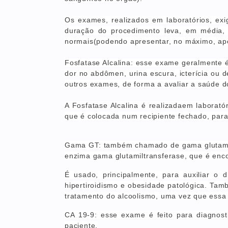
Os exames, realizados em laboratórios,
exi
duração do procedimento leva, em média,
normais
(podendo apresentar, no máximo, ape
Fosfatase Alcalina: esse exame geralmente é
dor no abdômen, urina escura, icterícia ou
outros exames, de forma a avaliar a saúde d
A Fosfatase Alcalina é realizadaem laborat
que é colocada num recipiente fechado, para
Gama GT: também chamado de gama glutamilt
enzima gama glutamiltransferase, que é enco
É usado, principalmente, para auxiliar o d
hipertiroidismo e obesidade patológica. T
tratamento do alcoolismo, uma vez que essa
CA 19-9: esse exame é feito para diagnos
paciente.