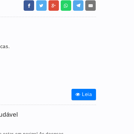
cas.
Leia
audável
e estar em perigo! As doenças