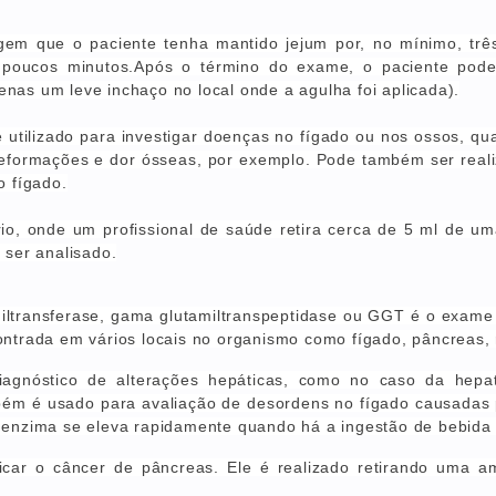
gem que o paciente tenha mantido jejum por, no mínimo, tr
 poucos minutos
.Após o término do exame,
o paciente pode
nas um leve inchaço no local onde a agulha foi aplicada).
 utilizado para investigar doenças no fígado ou nos ossos, q
 deformações e dor ósseas, por exemplo. Pode também ser rea
o fígado.
ório, onde um profissional de saúde retira cerca de 5 ml de 
 ser analisado.
ransferase, gama glutamiltranspeptidase ou GGT é o exame 
ntrada em vários locais no organismo como fígado, pâncreas, r
iagnóstico de alterações hepáticas, como no caso da hepati
ambém é usado para avaliação de desordens no fígado causad
 enzima se eleva rapidamente quando há a ingestão de bebida 
ticar o câncer de pâncreas. Ele é realizado retirando uma 