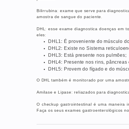
Bilirrubina: exame que serve para diagnostic
amostra de sangue do paciente.
DHL: esse exame diagnostica doenças em tod
eles:
DHL1: É proveniente do músculo do 
DHL2: Existe no Sistema reticuloend
DHL3: Está presente nos pulmões;
DHL4: Presente nos rins, pâncreas 
DHL5: Provem do fígado e do múscu
O DHL também é monitorado por uma amostr
Amilase e Lipase: reliazados para diagnostic
O checkup
gastrointestinal é uma maneira 
Faça os seus exames gastroenterológicos no