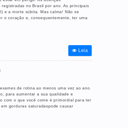
egistradas no Brasil por ano. As principais
l) e a morte súbita. Mas calma! Não se
cer o coração e, consequentemente, ter uma
Leia
s
r exames de rotina ao menos uma vez ao ano.
go, para aumentar a sua qualidade e
do com o que você come é primordial para ter
s em gorduras saturadaspode causar