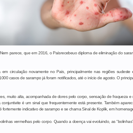
. Nem parece, que em 2016, o Paísrecebeuo diploma de eliminação do sa
á em circulação novamente no País, principalmente nas regiões sudest
00 casos de sarampo já foram notificados, até o início de agosto. O princip
s, muito alta, acompanhada de dores pelo corpo, sensação de fraqueza e 
 a conjuntivite é um sinal que frequentemente está presente. Também apar
l é fortemente indicativo de sarampo e se chama Sinal de Koplik, em homena
olinhas vermelhas pelo corpo. Quando a doença vai evoluindo, as “bolinha