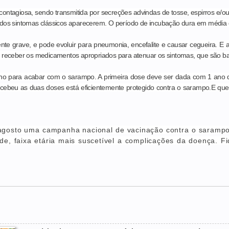
ontagiosa, sendo transmitida por secreções advindas de tosse, espirros e/
dos sintomas clássicos aparecerem. O período de incubação dura em média d
nte grave, e pode evoluir para pneumonia, encefalite e causar cegueira. E 
 receber os medicamentos apropriados para atenuar os sintomas, que são ba
nho para acabar com o sarampo. A primeira dose deve ser dada com 1 ano
cebeu as duas doses está eficientemente protegido contra o sarampo.E quem
 agosto uma campanha nacional de vacinação contra o sarampo
ade, faixa etária mais suscetível a complicações da doença. F