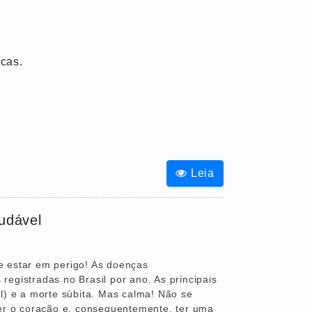
cas.
Leia
audável
e estar em perigo! As doenças
egistradas no Brasil por ano. As principais
l) e a morte súbita. Mas calma! Não se
cer o coração e, consequentemente, ter uma