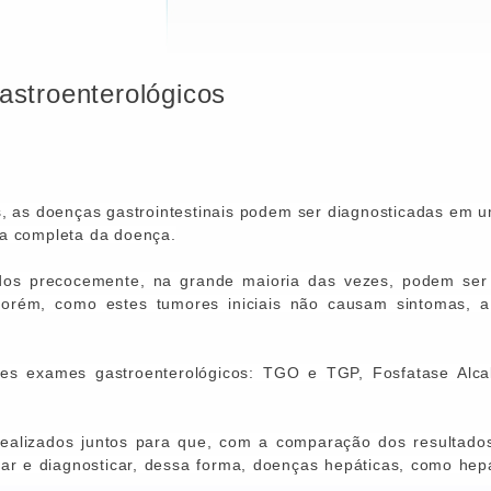
astroenterológicos
 as doenças gastrointestinais podem ser diagnosticadas em uma
a completa da doença.
dos precocemente, na grande maioria das vezes, podem ser 
orém, como estes tumores iniciais não causam sintomas, a 
tes exames gastroenterológicos: TGO e TGP, Fosfatase Alcal
alizados juntos para que, com a comparação dos resultado
ar e diagnosticar, dessa forma,
doenças hepáticas
, como hepa