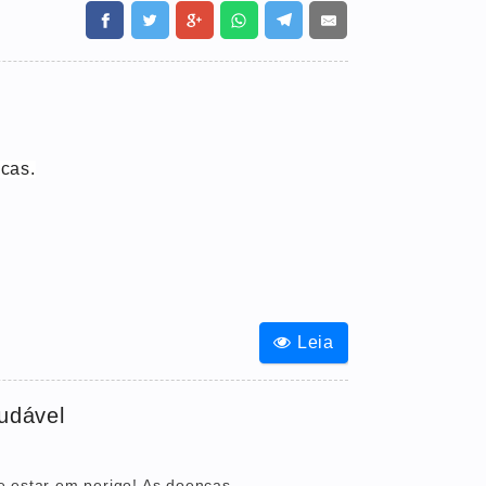
cas.
Leia
audável
e estar em perigo! As doenças