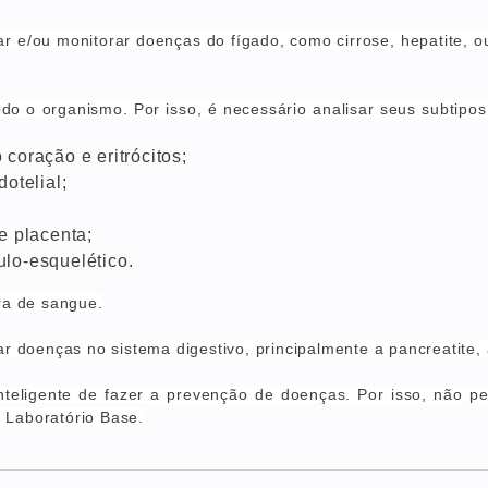
ar e/ou monitorar doenças do fígado, como cirrose, hepatite, o
o o organismo. Por isso, é necessário analisar seus subtipo
coração e eritrócitos;
otelial;
e placenta;
lo-esquelético.
a de sangue.
ar doenças no sistema digestivo, principalmente a pancreatite,
inteligente de fazer a prevenção de doenças.
Por isso, não pe
 Laboratório Base.