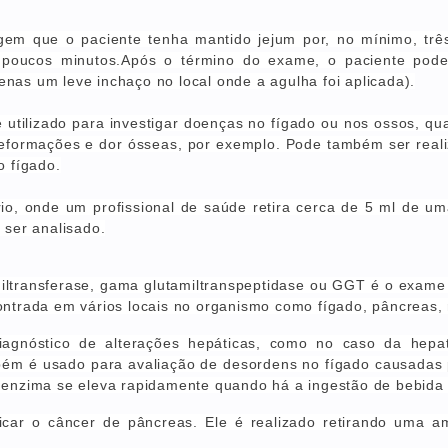
gem que o paciente tenha mantido jejum por, no mínimo, tr
 poucos minutos
.Após o término do exame,
o paciente pode
nas um leve inchaço no local onde a agulha foi aplicada).
 utilizado para investigar doenças no fígado ou nos ossos, q
 deformações e dor ósseas, por exemplo. Pode também ser rea
o fígado.
ório, onde um profissional de saúde retira cerca de 5 ml de 
 ser analisado.
ransferase, gama glutamiltranspeptidase ou GGT é o exame 
ntrada em vários locais no organismo como fígado, pâncreas, r
iagnóstico de alterações hepáticas, como no caso da hepati
ambém é usado para avaliação de desordens no fígado causad
 enzima se eleva rapidamente quando há a ingestão de bebida 
ticar o câncer de pâncreas. Ele é realizado retirando uma 