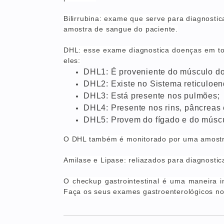
Bilirrubina: exame que serve para diagnostic
amostra de sangue do paciente.
DHL: esse exame diagnostica doenças em tod
eles:
DHL1: É proveniente do músculo do 
DHL2: Existe no Sistema reticuloend
DHL3: Está presente nos pulmões;
DHL4: Presente nos rins, pâncreas 
DHL5: Provem do fígado e do múscu
O DHL também é monitorado por uma amostr
Amilase e Lipase: reliazados para diagnostic
O checkup
gastrointestinal é uma maneira 
Faça os seus exames gastroenterológicos no