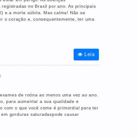
egistradas no Brasil por ano. As principais
l) e a morte súbita. Mas calma! Não se
cer o coração e, consequentemente, ter uma
Leia
s
r exames de rotina ao menos uma vez ao ano.
go, para aumentar a sua qualidade e
do com o que você come é primordial para ter
s em gorduras saturadaspode causar