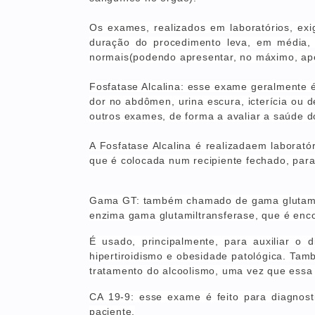
Os exames, realizados em laboratórios,
exi
duração do procedimento leva, em média,
normais
(podendo apresentar, no máximo, ape
Fosfatase Alcalina: esse exame geralmente é
dor no abdômen, urina escura, icterícia ou
outros exames, de forma a avaliar a saúde d
A Fosfatase Alcalina é realizadaem laborat
que é colocada num recipiente fechado, para
Gama GT: também chamado de gama glutamilt
enzima gama glutamiltransferase, que é enco
É usado, principalmente, para auxiliar o d
hipertiroidismo e obesidade patológica. T
tratamento do alcoolismo, uma vez que essa
CA 19-9: esse exame é feito para diagnos
paciente.