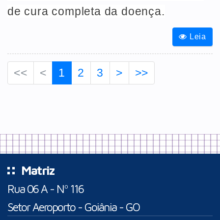
de cura completa da doença.
Leia
<<
<
1
2
3
>
>>
Matriz
Rua 06 A - Nº 116
Setor Aeroporto - Goiânia - GO